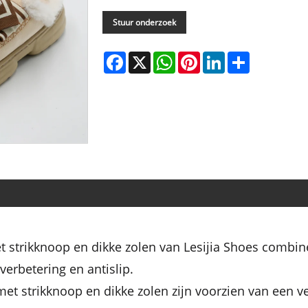
Stuur onderzoek
Facebook
X
WhatsApp
Pinterest
LinkedIn
Share
 strikknoop en dikke zolen van Lesijia Shoes combine
erbetering en antislip.
met strikknoop en dikke zolen zijn voorzien van een v