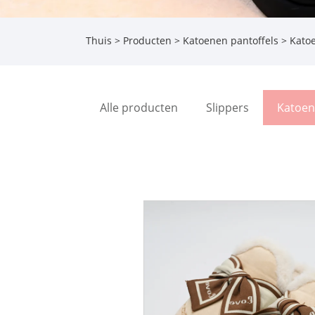
Thuis
>
Producten
>
Katoenen pantoffels
> Katoe
Alle producten
Slippers
Katoen